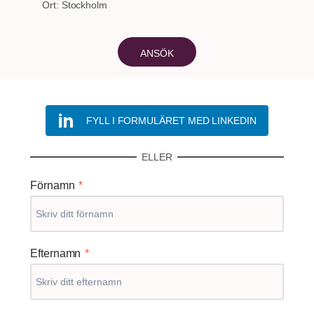
Ort:
Stockholm
ANSÖK
FYLL I FORMULÄRET MED LINKEDIN
ELLER
Förnamn
*
Efternamn
*