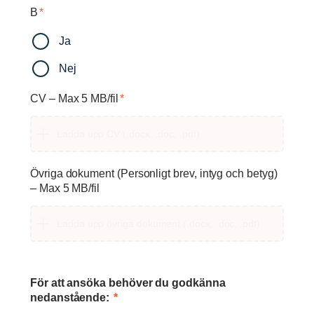
B
*
Ja
Nej
CV – Max 5 MB/fil
*
Ladda upp CV (.docx, .doc, .pdf)
Övriga dokument (Personligt brev, intyg och betyg)
– Max 5 MB/fil
Ladda upp övriga dokument (.docx, .doc, .pdf)
För att ansöka behöver du godkänna
nedanstående:
*