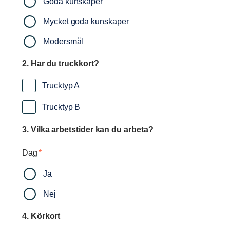
Goda kunskaper
Mycket goda kunskaper
Modersmål
2. Har du truckkort?
Trucktyp A
Trucktyp B
3. Vilka arbetstider kan du arbeta?
Dag
*
Ja
Nej
4. Körkort